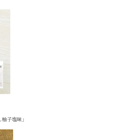
し柚子塩味」