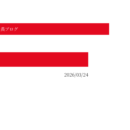
社秋田味商
社長ブログ
2026/03/24